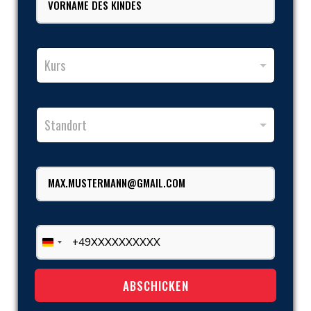
i
a
o
l
m
r
*
e
N
S
*
a
t
K
m
Kurs
a
u
e
n
r
d
d
s
e
o
*
S
s
r
Standort
t
K
t
a
i
n
n
d
d
E
o
e
m
r
s
a
t
i
*
l
T
*
e
Germany +49
l
e
KARATE IST – MEHR ALS
ABSCHICKEN
f
o
n